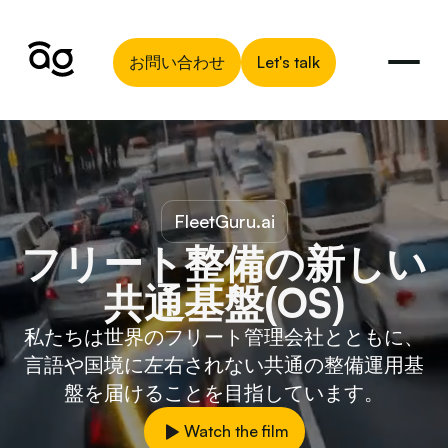
お問い合わせ
Let's talk
FleetGuru.ai
フリート整備の新しい
共通基盤(OS)
私たちは世界のフリート管理会社とともに、
言語や国境に左右されない共通の整備運用基
盤を届けることを目指しています。
Watch the film