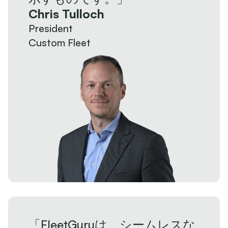
Chris Tulloch
President
Custom Fleet
「FleetGuruは、シームレスな