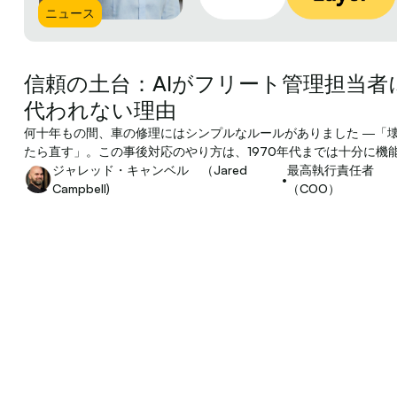
ニュース
信頼の土台：AIがフリート管理担当者
代われない理由
何十年もの間、車の修理にはシンプルなルールがありました ―「
たら直す」。この事後対応のやり方は、1970年代までは十分に機
ていました。しかしエンジンが複雑になるにつれて状況は変わり、
ジャレッド・キャンベル （Jared
最高執行責任者
•
防整備は「あると良いもの」ではなく、「必要なもの」になったの
Campbell)
（COO）
す……。