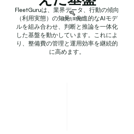
FleetGuruは、業界データ、行動の傾向
（利用実態）の知見、先進的なAIモデ
標準作業時間
車両通信
リコール
ユーザー
通知
工賃
車両
部品
ルを組み合わせ、判断と推論を一体化
した基盤を動かしています。これによ
り、整備費の管理と運用効率を継続的
に高めます。